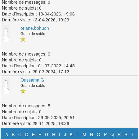
0
0
13-04-2026, 19:06
13-04-2026, 19:23
orlane.bohuon
Grain de sable
6
0
01-07-2022, 14:45
29-02-2024, 17:12
Oussama.G
Grain de sable
5
0
29-09-2025, 20:51
28-11-2025, 16:26
A
B
C
D
E
F
G
H
I
J
K
L
M
N
O
P
Q
R
S
T