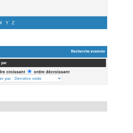
X
Y
Z
Recherche avancée
 par
dre croissant
ordre décroissant