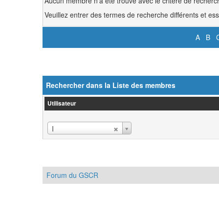
Aucun membre n’a été trouvé avec le critère de recherch
Veuillez entrer des termes de recherche différents et e
A
B
Rechercher dans la Liste des membres
Utilisateur
Utilisateur
I
Forum du GSCR