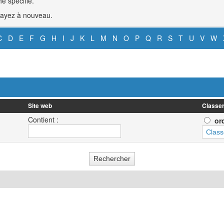
e spécifié.
ssayez à nouveau.
C
D
E
F
G
H
I
J
K
L
M
N
O
P
Q
R
S
T
U
V
W
Site web
Classer
Contient :
or