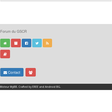
Forum du GSCR
Contact
Moteur
MyBB
.
Crafted by EREE
and
Android BG
.