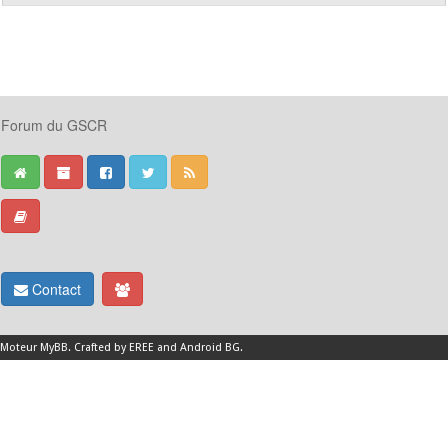
Forum du GSCR
Contact
Moteur
MyBB
.
Crafted by EREE
and
Android BG
.