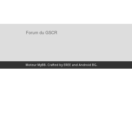
Forum du GSCR
Moteur
MyBB
.
Crafted by EREE
and
Android BG
.